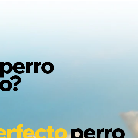
Iniciar sesión
perro
to?
erfecto
perro