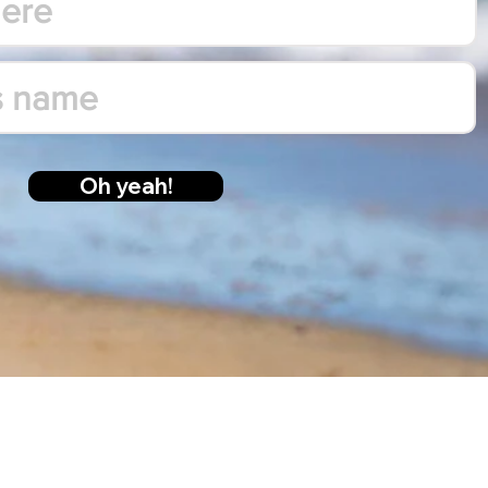
rro!
eme!
Oh yeah!