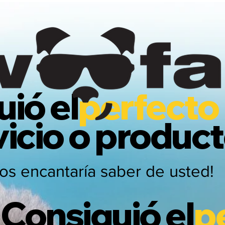
ió el
perfecto
vicio o produc
os encantaría saber de usted!
Consiguió el
p