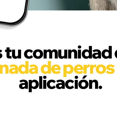
Qué caraj
 tu comunidad 
nada de perros
aplicación.