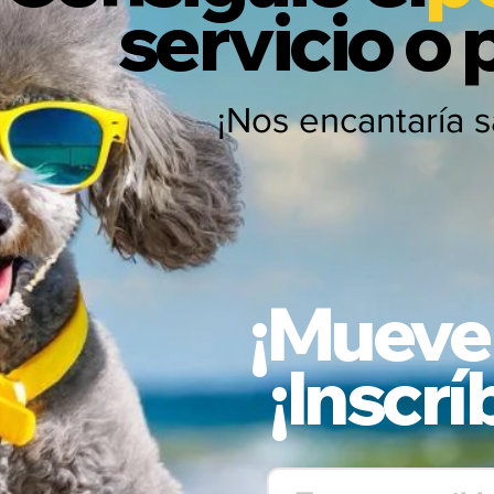
servicio o
¡Nos encantaría 
¡Mueve a
¡Inscr