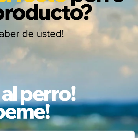
 producto?
saber de usted!
l perro!
íbeme!