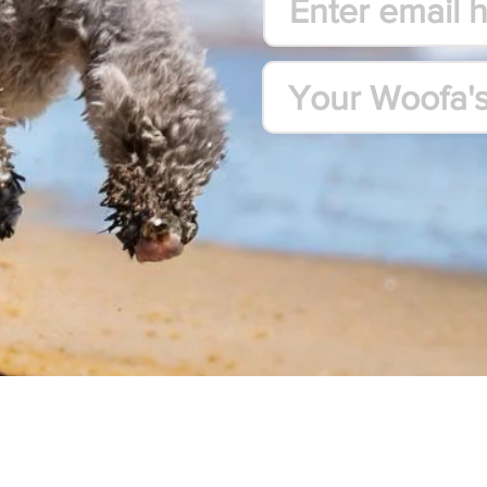
¡Mueve al pe
¡Inscríb