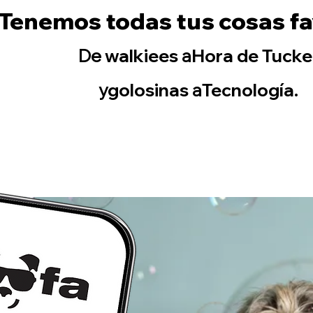
Tenemos todas tus cosas fa
De
walkie
es
a
Hora de Tucke
y
golosinas
a
Tecnología.