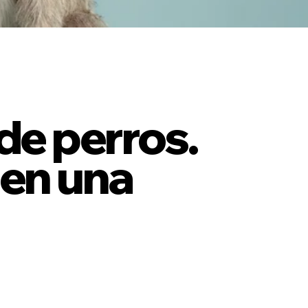
o?
de perros.
en una